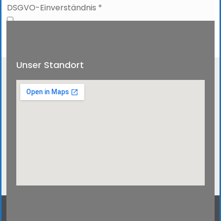
Einverständnis
DSGVO-Einverständnis
*
Ich willige ein, dass diese Website meine
übermittelten Informationen speichert, sodass
meine Anfrage beantwortet werden kann.
Unser Standort
Absenden